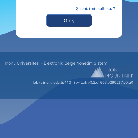
Şifrenizi mi unuttunuz?
Giriş
İnönü Üniversitesi - Elektronik Belge Yönetim Sistemi
[ebys.inonu.edu.tr:443] Sw-Lck v8.2.
d1606
.
b260257
.c0.u0